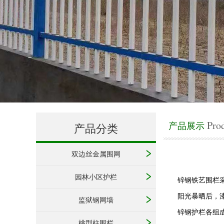
Pro
产品展示
产品分类
双边丝金属围网
园林小区护栏
锌钢铁艺围栏
阳光暴晒后，
监狱钢网墙
锌钢护栏各组
桃型柱围栏