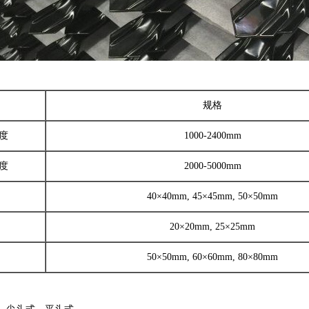
规格
度
1000-2400mm
度
2000-5000mm
40×40mm, 45×45mm, 50×50mm
20×20mm, 25×25mm
50×50mm, 60×60mm, 80×80mm