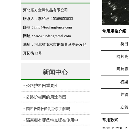
河北拓方金属制品有限公司
联系人：李经理 15369853833
邮箱：info@tuofangfence.com
常用规格介绍
网址：www.tuofangmetal.com
类目
地址：河北省衡水市饶阳县马屯开发区
开拓街12号
网片高
网片宽
新闻中心
横梁
• 公路护栏网重要性
竖管
• 公路护栏网的用途范围
立管
• 围栏网制作特点你了解吗
常用款式
• 隔离栅有哪些特点呢在使用中